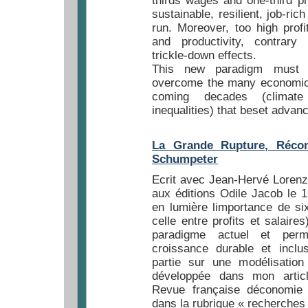
thirds wages and one-third pro
sustainable, resilient, job-ric
run. Moreover, too high profi
and productivity, contrar
trickle-down effects.
This new paradigm must 
overcome the many economic 
coming decades (climate
inequalities) that beset adva
La Grande Rupture, Récon
Schumpeter
Ecrit avec Jean-Hervé Lorenzi
aux éditions Odile Jacob le 1
en lumière limportance de six
celle entre profits et salaire
paradigme actuel et perm
croissance durable et inclu
partie sur une modélisation
développée dans mon artic
Revue française déconomie 
dans la rubrique « recherches